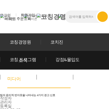
로그인
회원가입
비회원 주문조회
코칭경영원
코치진
코칭 프로그램
강점&몰입도
소식
코치양성
트레이닝
소식
미디어
팀의 윤리적 번아웃을 나타내는 4가지 경고 신호
작성자
관리자
등록일