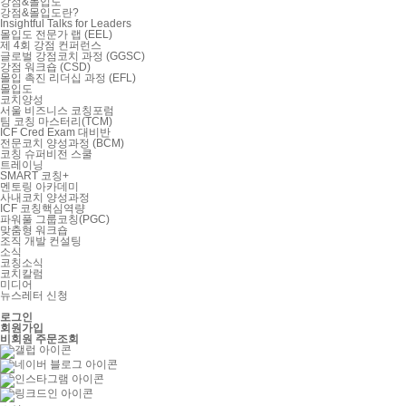
강점&몰입도
강점&몰입도란?
Insightful Talks for Leaders
몰입도 전문가 랩 (EEL)
제 4회 강점 컨퍼런스
글로벌 강점코치 과정 (GGSC)
강점 워크숍 (CSD)
몰입 촉진 리더십 과정 (EFL)
몰입도
코치양성
서울 비즈니스 코칭포럼
팀 코칭 마스터리(TCM)
ICF Cred Exam 대비반
전문코치 양성과정 (BCM)
코칭 슈퍼비전 스쿨
트레이닝
SMART 코칭+
멘토링 아카데미
사내코치 양성과정
ICF 코칭핵심역량
파워풀 그룹코칭(PGC)
맞춤형 워크숍
조직 개발 컨설팅
소식
코칭소식
코치칼럼
미디어
뉴스레터 신청
로그인
회원가입
비회원 주문조회