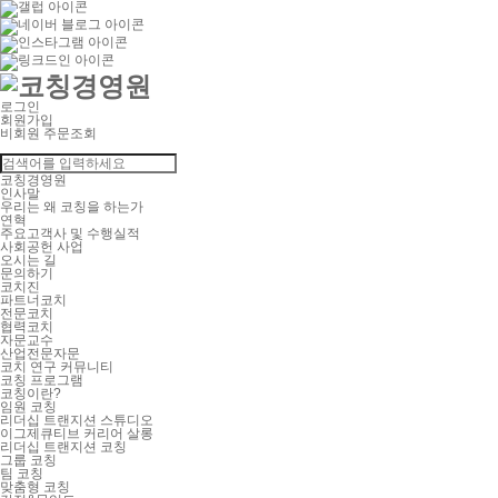
로그인
회원가입
비회원 주문조회
코칭경영원
인사말
우리는 왜 코칭을 하는가
연혁
주요고객사 및 수행실적
사회공헌 사업
오시는 길
문의하기
코치진
파트너코치
전문코치
협력코치
자문교수
산업전문자문
코치 연구 커뮤니티
코칭 프로그램
코칭이란?
임원 코칭
리더십 트랜지션 스튜디오
이그제큐티브 커리어 살롱
리더십 트랜지션 코칭
그룹 코칭
팀 코칭
맞춤형 코칭