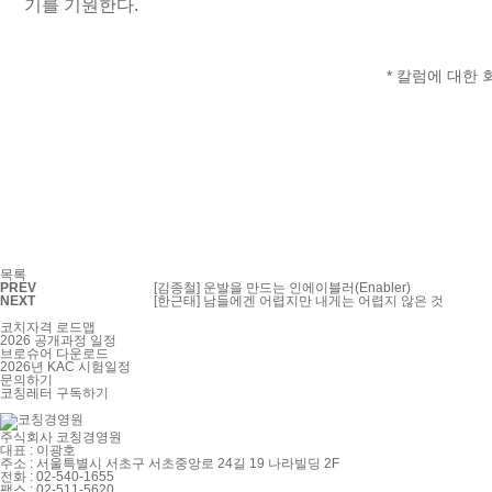
기를 기원한다.
* 칼럼에 대한
목록
PREV
[김종철] 운발을 만드는 인에이블러(Enabler)
NEXT
[한근태] 남들에겐 어렵지만 내게는 어렵지 않은 것
코치자격 로드맵
2026 공개과정 일정
브로슈어 다운로드
2026년 KAC 시험일정
문의하기
코칭레터
구독하기
주식회사 코칭경영원
대표 : 이광호
주소 : 서울특별시 서초구 서초중앙로 24길 19 나라빌딩 2F
전화 : 02-540-1655
팩스 : 02-511-5620