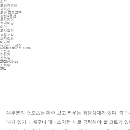
소식
코칭경영원
코치진
코칭 프로그램
강점&몰입도
코치양성
트레이닝
소식
코치칼럼
코칭소식
코치칼럼
미디어
뉴스레터 신청
[김대희] 경쟁자가 아닌 동반자
작성자
관리자
등록일
2025-09-22
조회수
361
대부분의 스포츠는 마주 보고 싸우는 경쟁상대가 있다. 축구
대가 있거나 배구나 테니스처럼 서로 공략해야 할 코트가 있다