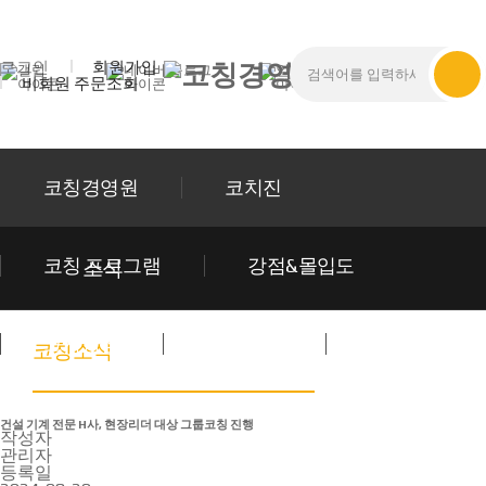
로그인
회원가입
비회원 주문조회
코칭경영원
코치진
코칭 프로그램
강점&몰입도
소식
코치양성
트레이닝
소식
코칭소식
건설 기계 전문 H사, 현장리더 대상 그룹코칭 진행
작성자
관리자
등록일