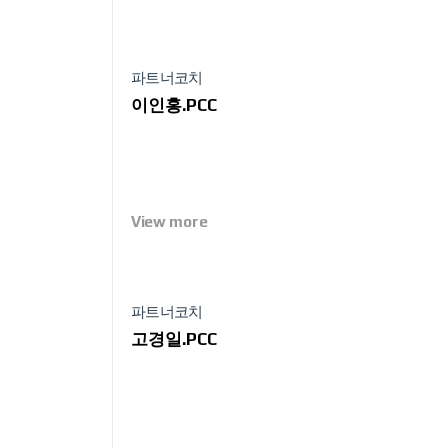
치 프로필 보러가기
파트너코치
이인홍.PCC
View more
파트너코치
고경일.PCC