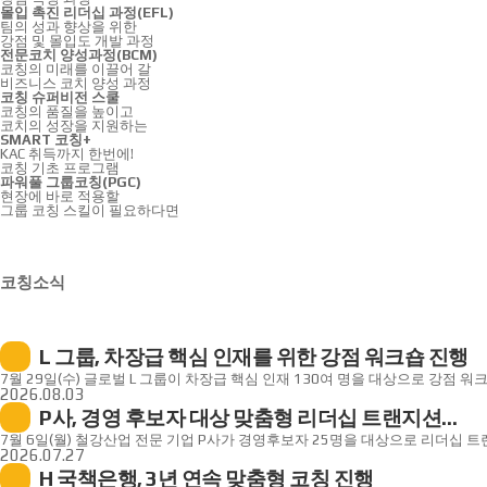
몰입 촉진 리더십 과정(EFL)
팀의 성과 향상을 위한
강점 및 몰입도 개발 과정
전문코치 양성과정(BCM)
코칭의 미래를 이끌어 갈
비즈니스 코치 양성 과정
코칭 슈퍼비전 스쿨
코칭의 품질을 높이고
코치의 성장을 지원하는
SMART 코칭+
KAC 취득까지 한번에!
코칭 기초 프로그램
파워풀 그룹코칭(PGC)
현장에 바로 적용할
그룹 코칭 스킬이 필요하다면
코칭소식
L 그룹, 차장급 핵심 인재를 위한 강점 워크숍 진행
7월 29일(수) 글로벌 L 그룹이 차장급 핵심 인재 130여 명을 대상으로 강점 
이번 워크숍은 차세대 리더로 성장할 핵심 인재들의 성공적인 프로젝트 실행을 
2026.08.03
정립하고자 기획되었습니다.코칭경영원은 기업의 요청에 맞춰 조직의 주축이 
P사, 경영 후보자 대상 맞춤형 리더십 트랜지션
스스로 잠재력을 재발견하고, 이를 주인 의식으로 확장해 업무에 몰입할 수 있
스튜디오(LTS) 시작!
구성하였으며, 박선나, 한상욱 파트너코치를 매칭해 워크숍의 효과성을 높였습니
7월 6일(월) 철강산업 전문 기업 P사가 경영후보자 25명을 대상으로 리더십 
과정의 신사업 기획 및 실행에 투입될 대상자들을 고려해 프로젝트에 강점을 
(이하 LTS)를 진행했습니다.8월 3일(월)까지 진행 예정인 LTS 과정은 경영 후
2026.07.27
몰입도를 향상할 수 있도록 지원했습니다.담당자는 "강점 워크숍을 통해 약점을
스타일을 발굴하고 차기 리더로서의 성장을 지원하기 위해 추진되었습니다.이번 
H 국책은행, 3년 연속 맞춤형 코칭 진행
인재에 머무르지 않고, 본인만의 고유한 강점을 무기로 AI가 대체할 수 없는 탁
개발한 노재항 코칭경영R&D 센터장의 리딩으로 진행되었으며 사전 다면인터뷰