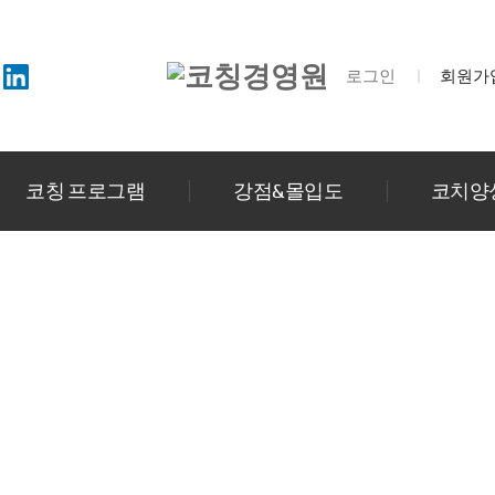
로그인
회원가
코칭 프로그램
강점&몰입도
코치양