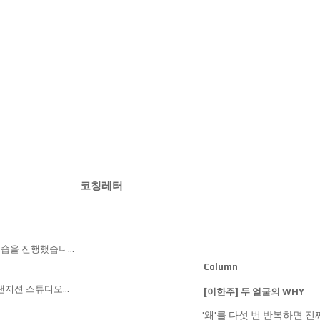
코칭레터
워크숍을 진행했습니다.
위한 팀 내 역할을
Column
될 핵심 인재들이
도록 프로그램을
다.특히 MBA
트랜지션 스튜디오
[이한주] 두 얼굴의 WHY
즉시 적용하고
보자 개개인의 리더십
 보완한 무난한
과정은 LTS를
월한 리더로 도약하는
'왜'를 다섯 번 반복하면 진
 결과를 기반으로