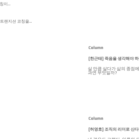
습니다."라고
입니다.
코칭이
분들께서는
영 후보자들의
원하기 위해
 등 6~7명이 밀착
이어 올해도 참여함에
과성을 높일
 진단 결과를
로운 경험이었으며,
작해 매년 진행되고
십 트랜지션 코칭을
 소감을 전했습니다.
 프로그램을
 리더의 성공적인 역할
분들께서는
이 강화되고
코칭을 제안,
보기(클릭)-
하겠습니다."라고
공하고 있으니
 명확한 로드맵을
는 코칭경영원으로
 현장과의 유기적인
업에서의 적용 현황을
Column
니다.신임 및 영입
 고민하고 계신
0-1655)-
[한근태] 죽음을 생각해야 
살 만큼 살다가 삶의 종점에
과연 무엇일까?
Column
[허영호] 조직의 리더로 산다