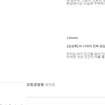
내 경우도 그랬다. 인류의
완성된다는 사실에 주목하게
Column
[김성회] AI 시대의 진짜 공
우리는 AI가 인간을 닮아가
두려운 것은 인간이 AI를 흉
코칭경영원
코치진
NEW