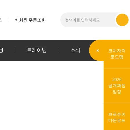
입
비회원 주문조회
성
트레이닝
소식
코치자격
로드맵
2026
공개과정
일정
브로슈어
다운로드