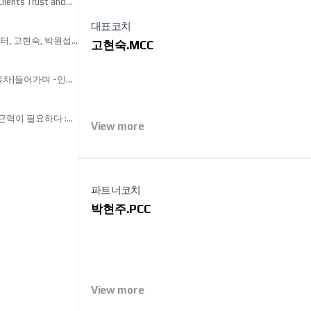
lients Trust and
og/the-power-of-
-transform-
대표코치
존재감'을 앞세우며,
신체, 인지, 행동을
, 고현숙, 박원섭,
고현숙.MCC
션 전후 성찰, 인지
 성장은 몰입하는
진정한 변화를
넣는 몰입 문화의 힘
시대, 기술이
 성장을 고민하는
목차]들어가며 -인생
다. ‘어떻게 사람을
가는 중’3장
필요하다. 훌륭한
운로드하여 보실 수
환경’을 조성하는
직원의 몰입을 높이고
 근력이 필요하다 :
0만 명을 대상으로
View more
유를 누리는 삶3장
성공담이 아닌 데이터
근력을 길러낸
의 핵심 요인으로
 내면 근력 강화
결된다는 것을
장 3단계:목표에만
을 알려준다. 거대한
하는 법11장 6단계:
속 가능한 성과를
 자료는 첨부파일을
시한다.무엇이 기업을
기업의 성공은
파트너코치
 관리, 경영모델의
인 이윤창출은
박현주.PCC
. 직원 한 명 한
제하거나 인센티브를
 무엇이 직원들의
 만드는 것일까?
 대한 데이터를
팀원들과 리더들이
에 대한 상처와
또는 연봉의
 목적이 아닌 자기
View more
더욱 소중한 자원임을
 있는 성과를 내고