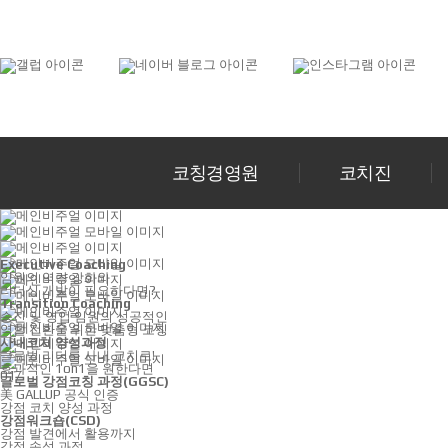
코칭경영원
코치진
Executive Coaching
임원의 역량 강화와
리더십 개발이 필요하다면?
Transition Coaching
승진 및 영업 임원의 성공적인
역할 전환을 위한 맞춤형 코칭
사내코치 양성과정
글로벌 리더를 사내 코치로!
효과적인 1on1을 원한다면
01
/
글로벌 강점코칭 과정(GGSC)
美 GALLUP 공식 인증
강점 코치 양성 과정
강점워크숍(CSD)
강점 발견에서 활용까지
강점 속성 과정