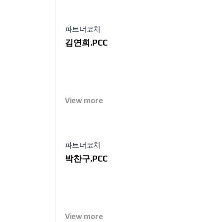
구해보자. 시대가
를 찾을 수 있을
내는 조직 문화의
서술한다.
각 항목의 점수를
파트너코치
 점수가 높은 팀은
최대 59%까지 낮다고
김연희.PCC
이 인정과 피드백을
이 된다. 또한
입 경영의 궁극적
다.이 책의
이 펼쳐지는지
급급한 나머지 개인의
계량화’하기 어렵다고
 둔 이 책은 실제
등의 중요성을
View more
일에 매달리는 게
의 정수를 보여준다.
성을 꿰뚫는 탁월한
같은 요소들이 오직
식이 분명하고,
라고 생각한다.
히 팀 구성원들의
파트너코치
 직결된다. 팀에서
도가 향상되면 오래
박찬구.PCC
주당순이익 성장률에서
음부터 상위 25%
년 만에 그 수치가
된 것이다. 이처럼
를 추구하기
 관리자의 행동은
 자기 인생을
하는 직장 환경과
이끌어 혁신으로
View more
대표코치 프로필