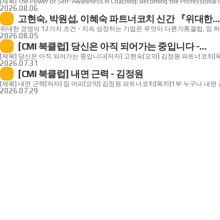
만들어내는 전문가가 되는 법
[제목] The Power of Self-Awareness in Coaching: Becoming the Professional C
Transform With[저자] D. Ivan Young[출처] https://coachingfederation.org/bl
2026.08.06
self-awareness-in-coaching-becoming-the-professional-clients-trust-and
고현숙, 박원섭, 이혜숙 파트너코치 신간 『위대한
with/[요약]· 코칭에서 가장 효과적인 코치는 기술보다 자기 인식에서 비롯된 '
경영의 12가지 조건』
이는 고객과의 신뢰와 변화의 기반이 됩니다.· 자기 인식은 코치가 자신의 감정, 
위대한 경영의 12가지 조건 - 지속 성장하는 기업은 무엇이 다른가美갤럽, 짐 하터
실시간으로 관찰하고 조절하여 고객에게 완전히 현존할 수 있도록 돕습니다.· 세
이혜숙 저｜김광수 역｜청림출판｜2026.8.11 출간▶바로가기(클릭)“기업의
2026.08.05
재구성, 멘토링 등의 꾸준한 실천을 통해 코치는 내면의 깊이를 쌓고 고객에게 
직원에서 나온다”갤럽이 40년간 데이터로 증명한생산성을 높이고 열정을 불어
[CMI 북클럽] 당신은 아직 되어가는 중입니다 -
이끄는 신뢰받는 파트너가 될 수 있습니다.
★★★ 시대를 초월해 사랑받는 갤럽의 경영 바이블, 20년 만의 복간! ★★★AI 
김정원
발전할수록 역설적으로 ‘인간에 대한 이해’는 핵심 역량이 되고 있다. 특히 지속
[제목] 당신은 아직 되어가는 중입니다[저자] 고현숙[요약] 김정원 파트너코치[
기업이라면 조직의 시스템과 운영 체제의 동력인 ‘인간의 몰입’을 에 주목해야 한
코치가 전하는 치유와 지혜의 문장들1장 길을 잃어도 된다2장 우리는 모두 '되어
2026.07.31
관리할 것인가’ 이전에 ‘사람은 무엇으로 움직이는가’라는 근원적인 고민 또한 
무너지지 않는 힘4장 각자의 자리, 각자의 방식*책 요약 자료는 첨부파일을 다
[CMI 북클럽] 내면 근력 - 김정원
관리자는 일을 잘 시키는 사람이 아니라, 직원 스스로 몰입할 수 있는 ‘심리적 
있습니다.
사람이다. 새로운 도전과 위기가 닥칠 때마다 계속해서 적응할 수 있는 조직, 
[제목] 내면 근력[저자] 짐 머피[요약] 김정원 파트너코치[목차]1부 누구나 내면
성과를 낼 수 있는 실질적인 방법은 무엇일까?갤럽이 전 세계 80여 개국, 1,20
위협을 제거하고 토대 다지기1장 혁명적 변화를 만드는 마인드셋2장 진정한 자
2026.07.29
진행한 방대한 조사를 토대로 만들어진 이 책은 막연한 경영 이론이나 개인의 
두려움을 버리고 자기인식 높이기2부 내면 근력이 불러올 혁명적 변화: 내면 
기반의 경영 원칙을 제시한다. 그리고 직원의 행복과 복지를 비용이 아닌 성과
사람들4장 도전하는 사람, 안주하는 사람5장 인간은 왜 높은 산에 오르는가3부
바라보며, 직원의 ‘심리적 몰입’이 기업의 수익성, 생산성, 고객 충성도 등에 직
6단계6장 1단계:자기절제의 뇌과학7장 2단계:원하는 삶의 이야기를 쓰는 법8
입증한다. 20년 만에 복간된 이 책은 시대가 바뀌어도 변하지 않는 경영의 원칙
몰입하는 법9장 4단계:스스로 만든 한계를 넘어서는 법10장 5단계:평정심 유지
전략보다는 현장에서 바로 실행할 수 있는 ‘12가지 핵심 질문’을 중심으로, 지
비범한 리더십결론: 새로운 삶의 길 '내면 근력'에 대해 자주 묻는 질문*책 요약
만들어낸 기업 또는 조직의 사례를 통해 구체적이고 실질적인 해법을 함께 제
다운로드하여 보실 수 있습니다.
성장으로 이끄는가_ 갤럽이 수년간 찾아낸 ‘몰입’을 이끌어내는 12가지 요소
무엇으로 가름할 수 있을까? 획기적인 상품개발, 효율적인 공정, 자금과 리스크
혁신, 인재 보유 등등 여러 방법이 있을 것이다. 그러나 모든 비즈니스의 목적
아이러니하게도 가장 비경제적 요소인 ‘직원 몰입도’와 ‘심리적 헌신’에서 출발한다
명의 몰입은 바로 기업의 이윤과 직결된다. 더 큰 이윤을 얻기 위해 직원을 통
높이는 등 다양한 방식을 적용하지만, 직원의 몰입은 강제할 수 없다. 그렇다면
열정을 이끌어내고, 공동의 목표를 향해 매진하게 하며, 최고의 성과를 올리도록
갤럽에서는 비즈니스 최전선에서 활약하는 각각의 팀들과 관리자들로부터 이에
얻어냈고, ‘몰입’을 이끌어내는 12가지 요소를 찾아냈다.이 책에 등장하는 각 
전하는 성공담, 또는 실패의 기억은 모두 자신들이 근무하는 동료들과 관리자들
신뢰에 관한 이야기다. 각 사례들은 회사의 시스템이나 경영전략, CEO의 능력, 
문제와는 거리가 멀다. 모든 평범한 직장인이 돈벌이 장소나 커리어를 쌓기 위한
인생의 소중한 일부로서 직장과 직업을 갈구하고 있다는 것, 즉 ‘일의 의미’가 
전하고 있다. 대기업부터 1인 기업까지, 조직의 몰입을 창조하고 유지하며, 의미